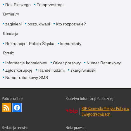
Rok Pieszego
Fotoprzestrogi
Kryminalny
zaginieni
poszukiwani
Kto rozpoznaje?
Rekrutacja
Rekrutacja - Policja Śląska
komunikaty
Kontakt
Informacje kontaktowe
Oficer prasowy
Numer Ratunkowy
Zgłoś korupcję
Handel ludźmi
skargi/wnioski
Numer ratunkowy SMS
Policja online
Biuletyn Informacji Publicznej
BIP Komenda Miejska Policji w
Świętochłowicach
Redakcja serwisu
Nota prawna